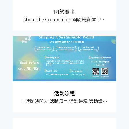
關於賽事
About the Competition 關於競賽 本中心
將舉辦每年一度的全校性「點子狂潮，政
是現在－創意點子黑客松競賽」，期望透
過跨學科合作及競賽激發學生的創新思
維，並鼓勵將創意轉化為具商業可行性的
解決方案。首屆競賽將以「2030永續發展
目標（SDGs）」為主題，鼓勵學生針對當
前社會問題提出創
活動流程
1.活動時間表 活動項目 活動時程 活動說明
競賽公告 03/03 競賽活動資訊將於
03/03（二）公告於產創總中心相關社群平
台（含Facebook、Instagram、產創中心