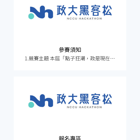
官網）。 報名截止 04/12 報名文件請於
04/12（日）23:59前上傳，逾時不予受
理。報名網址：https://f
參賽須知
1.競賽主題 本屆「點子狂潮，政是現在－
創意點子黑客松競賽」的主題為「2030永
續發展目標（SDGs）」，涵蓋從「環境永
續」、「社會共融」、「智慧教育」、
「文化保存」等多元議題。 鼓勵參賽者組
建由不同背景成員組成的多元團隊，參賽
學生將於競賽中組成3人為一組的隊伍，並
於活動中攜手合作。團隊將從上述議
報名專區