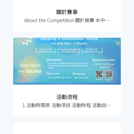
關於賽事
About the Competition 關於競賽 本中心
將舉辦每年一度的全校性「點子狂潮，政
是現在－創意點子黑客松競賽」，期望透
過跨學科合作及競賽激發學生的創新思
維，並鼓勵將創意轉化為具商業可行性的
解決方案。首屆競賽將以「2030永續發展
目標（SDGs）」為主題，鼓勵學生針對當
前社會問題提出創
活動流程
1.活動時間表 活動項目 活動時程 活動說明
競賽公告 03/03 競賽活動資訊將於
03/03（二）公告於產創總中心相關社群平
台（含Facebook、Instagram、產創中心