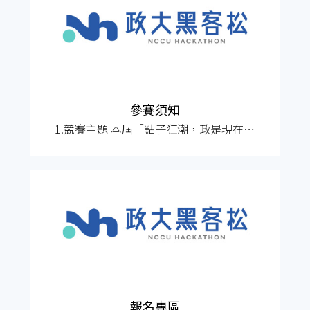
官網）。 報名截止 04/12 報名文件請於
04/12（日）23:59前上傳，逾時不予受
理。報名網址：https://f
參賽須知
1.競賽主題 本屆「點子狂潮，政是現在－
創意點子黑客松競賽」的主題為「2030永
續發展目標（SDGs）」，涵蓋從「環境永
續」、「社會共融」、「智慧教育」、
「文化保存」等多元議題。 鼓勵參賽者組
建由不同背景成員組成的多元團隊，參賽
學生將於競賽中組成3人為一組的隊伍，並
於活動中攜手合作。團隊將從上述議
報名專區