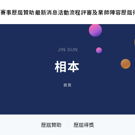
於賽事
歷屆贊助
最新消息
活動流程
評審及業師陣容
歷屆
JIN SUN
相本
首頁
歷屆贊助
歷屆得獎