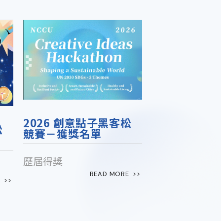
2026 創意點子黑客松
松
競賽－獲獎名單
歷屆得獎
READ MORE  >>
  >>