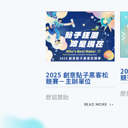
2
2025 創意點子黑客松
競
競賽－主辦單位
歷
歷屆贊助
READ MORE  >>